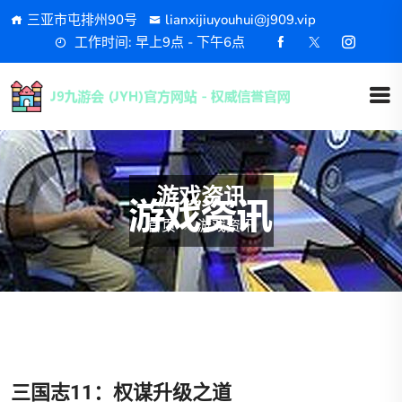
三亚市屯排州90号
lianxijiuyouhui@j909.vip
工作时间: 早上9点 - 下午6点
游戏资讯
首页
游戏资讯
三国志11：权谋升级之道