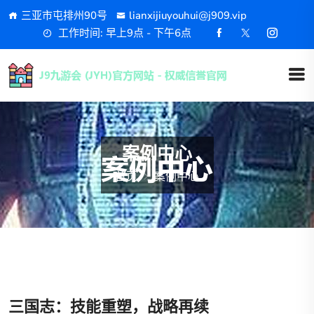
三亚市屯排州90号
lianxijiuyouhui@j909.vip
工作时间: 早上9点 - 下午6点
案例中心
首页
案例中心
三国志：技能重塑，战略再续